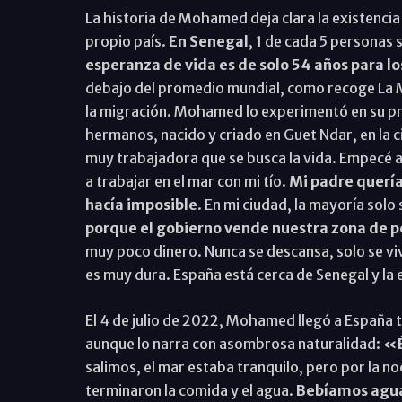
La historia de Mohamed deja clara la existencia 
propio país.
En Senegal
, 1 de cada 5 personas
esperanza de vida es de solo 54 años para l
debajo del promedio mundial, como recoge La M
la migración. Mohamed lo experimentó en su pro
hermanos, nacido y criado en Guet Ndar, en la c
muy trabajadora que se busca la vida. Empecé a
a trabajar en el mar con mi tío.
Mi padre quería 
hacía imposible
. En mi ciudad, la mayoría solo
porque el gobierno vende nuestra zona de pe
muy poco dinero. Nunca se descansa, solo se viv
es muy dura. España está cerca de Senegal y la
El 4 de julio de 2022, Mohamed llegó a España 
aunque lo narra con asombrosa naturalidad:
«É
salimos, el mar estaba tranquilo, pero por la n
terminaron la comida y el agua.
Bebíamos agua