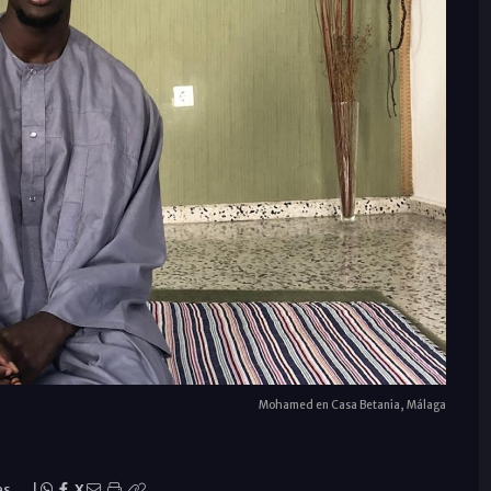
Mohamed en Casa Betania, Málaga
es
|
X