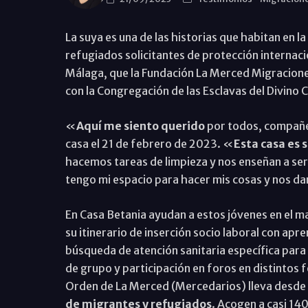
La suya es una de las historias que habitan en la
refugiados solicitantes de protección internacio
Málaga, que la Fundación La Merced Migraciones
con la Congregación de las Esclavas del Divino
«
Aquí me siento querido
por todos, compañe
casa el 21 de febrero de 2023. «
Esta casa es 
hacemos tareas de limpieza y nos enseñan a se
tengo mi espacio para hacer mis cosas y nos d
En Casa Betania ayudan a estos jóvenes en el m
su itinerario de inserción socio laboral con apr
búsqueda de atención sanitaria específica para 
de grupo y participación en foros en distintos 
Orden de La Merced (Mercedarios) lleva desde 
de migrantes y refugiados
. Acogen a casi 14