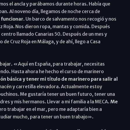
os el ancla y parábamos durante horas. Había que
an. Al noveno día, llegamos de noche cerca de
 funcionar
. Un barco de salvamento nos recogió y nos
Cruz Roja. Nos dieron ropa, mantas y comida. Después
un centro llamado Canarias 50. Después de un mes y
 de Cruz Roja en Málaga, y de ahí, llego a Casa
ajar. «Aquí en España, para trabajar, necesitas
endo. Hasta ahora he hecho el curso de marinero
ón básica y tener mi título de marinero para salir al
macén y carretilla elevadora. Actualmente estoy
uchinos. Me gustaría tener un buen futuro, tener una
adres y mis hermanos. Llevar a mi familia a la MECA.
Me
ro trabajar en el mar, pero me adaptaría bien a
tudiar mucho, para tener un buen trabajo».