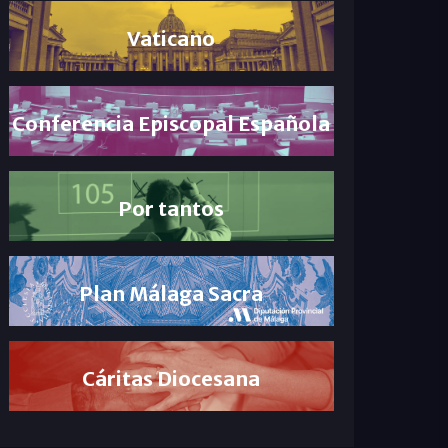
Vaticano
Conferencia Episcopal Española
Por tantos
Plan Málaga Sacra
Cáritas Diocesana