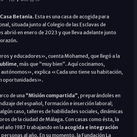
Casa Betania
. Esta es una casa de acogida para
nal, situada junto al Colegio de las Esclavas de
 abrió en enero de 2023 y que lleva adelante junto
 Corazón.
ros y educadores», cuenta Mohamed, que llegó a la
sublime
, más que “muy bien”. Aquí cocinamos,
r autónomos», explica «Cada uno tiene su habitación,
an oportunidades».
arco de una
“Misión compartida”
, preparándoles en
endizaje del español, formación e inserción laboral;
algún caso, talleres de habilidades sociales, dinámicas
foros de la ciudad de Málaga. Con casas como ésta, la
el año 1987 trabajando en la
acogida e integración
0 personas al año. En su momento, la Fundación La