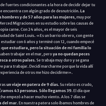
de fuertes condicionantes a la hora de decidir dejar tu
 se encuentra con algún grado de desnutrición.
La
os hombres y de 57 años para las mujeres
, muy por
erced Migraciones en su estudio sobre las causas de
pia carne. Con 24 años, es el mayor de seis
iudad de Saint Louis. «Es un barrio obrero, con gente
 estudiar con 6 años y terminé con 12, cuando empecé
que estudiara, pero la situación de mi familia lo
 saben trabajar en el mar, pero
ya no quedan peces
sca a otros países
. Se trabaja muy duro y se gana
e para trabajar. Decidí marcharme porque la vida allí
 experiencia de otros me hizo decidirme».
tras
un viaje en patera de 9 días
. Su relato es crudo,
ramos 43 personas. Sólo llegamos 39.
El día que
oche empezó a hacer mucho viento. A los 7 días se
 del mar
. En nuestra patera solo íbamos hombres de