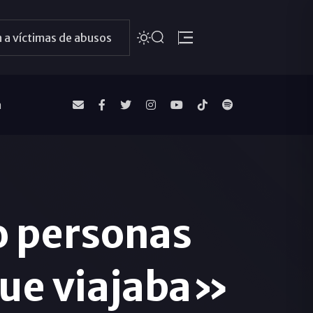
 a víctimas de abusos
a
 personas
que viajaba»