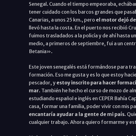
Senegal. Cuando el tiempo empeoraba, echábam
tener cuidado con los barcos grandes que pasab
Canarias, a unos 25 km., pero
el motor dejó de
llevó hasta la costa. En el puerto nos recibió 
fuimos trasladados a la policía y de ahí hasta 
medio, a primeros de septiembre, fui a un centro
Betania».
Este joven senegalés está formándose para trab
formación. Eso me gusta y es lo que estoy haci
pescador, y
estoy inscrito para hacer formaci
mar
. También he hecho el curso de mozo de al
estudiando español e inglés en CEPER Bahía Cap
casa, formar una familia, poder vivir con mis p
encantaría ayudar a la gente de mi país.
Quie
cualquier trabajo. Ahora quiero formarme y es