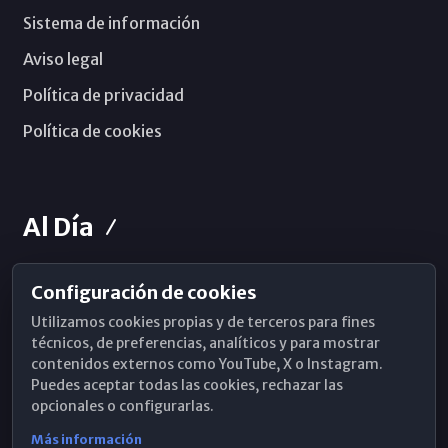
Sistema de información
Aviso legal
Política de privacidad
Política de cookies
Al Día
Configuración de cookies
Horarios de Misa
Utilizamos cookies propias y de terceros para fines
Hemeroteca
técnicos, de preferencias, analíticos y para mostrar
contenidos externos como YouTube, X o Instagram.
WhatsApp
Puedes aceptar todas las cookies, rechazar las
opcionales o configurarlas.
Más información