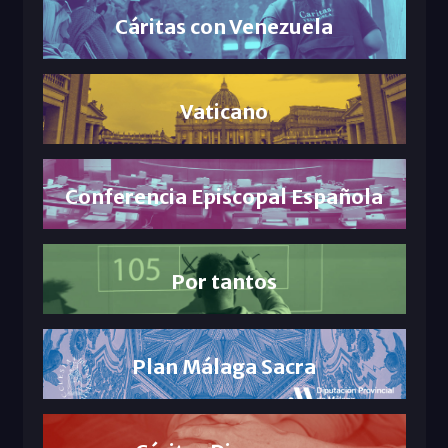
Cáritas con Venezuela
Vaticano
Conferencia Episcopal Española
Por tantos
Plan Málaga Sacra