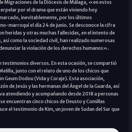
de Migraciones de la Diócesis de Málaga, «en estos
erpelar por el drama que están viviendo hoy
 marcado, inevitablemente, por los últimos
o-marroquí el día 24 de junio. Se desconoce la cifra
 heridas y otras muchas fallecidas, en el intento de
a, así como la sociedad civil, han realizado numerosas
 denunciar la violación de los derechos humanos».
on testimonios diversos. En esta ocasión, se compartió
lilla, junto con el relato de uno de los chicos que
ción Geum Dodou (Vida y Coraje). Esta asociación,
ón de Jesús y las hermanas del Ángel de la Guarda, así
 lleva atendiendo y acompañando desde 2018 a personas
se encuentran cinco chicos de Deusto y Comillas
duce el testimonio de Kim, un joven de Sudan del Sur que