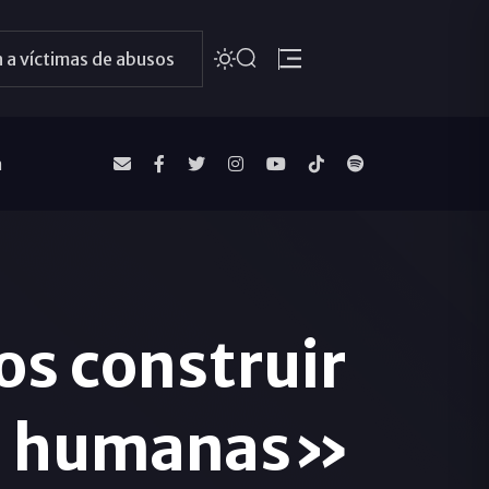
 a víctimas de abusos
a
os construir
as humanas»