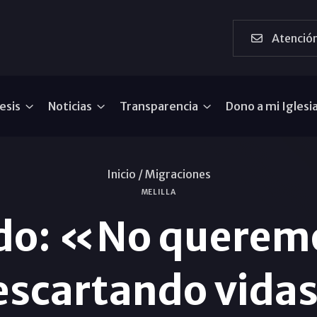
Atención
esis
Noticias
Transparencia
Dono a mi Iglesi
Inicio /
Migraciones
MELILLA
rdo: «No querem
descartando vid