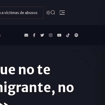
 a víctimas de abusos
a
ue no te
migrante, no