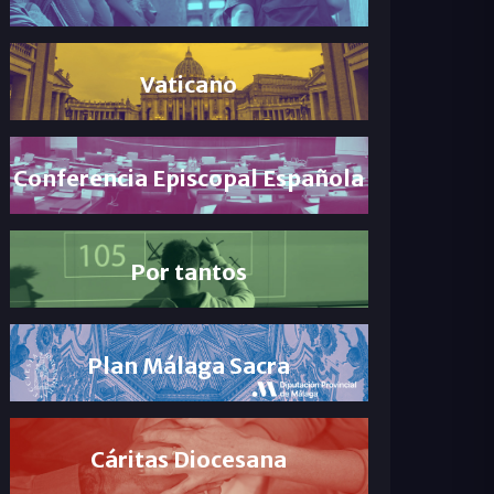
Vaticano
Conferencia Episcopal Española
Por tantos
Plan Málaga Sacra
Cáritas Diocesana