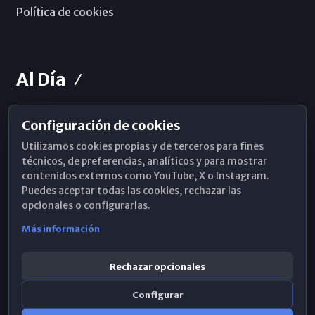
Política de cookies
Al Día
Configuración de cookies
Horarios de Misa
Utilizamos cookies propias y de terceros para fines
Hemeroteca
técnicos, de preferencias, analíticos y para mostrar
contenidos externos como YouTube, X o Instagram.
WhatsApp
Puedes aceptar todas las cookies, rechazar las
opcionales o configurarlas.
Más información
Rechazar opcionales
Configurar