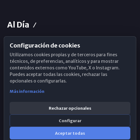
Al Día
Configuración de cookies
Horarios de Misa
Utilizamos cookies propias y de terceros para fines
Hemeroteca
técnicos, de preferencias, analíticos y para mostrar
contenidos externos como YouTube, X o Instagram.
WhatsApp
Puedes aceptar todas las cookies, rechazar las
opcionales o configurarlas.
Más información
Rechazar opcionales
Configurar
Aceptar todas