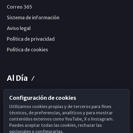
Correo 365
Sistema de información
Aviso legal
Política de privacidad
Política de cookies
Al Día
Configuración de cookies
Horarios de Misa
Utilizamos cookies propias y de terceros para fines
Hemeroteca
técnicos, de preferencias, analíticos y para mostrar
contenidos externos como YouTube, X o Instagram.
WhatsApp
Puedes aceptar todas las cookies, rechazar las
opcionales o configurarlas.