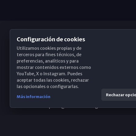
Configuración de cookies
Utilizamos cookies propias y de
Obispado de Málaga
terceros para fines técnicos, de
preferencias, analíticos y para
mostrar contenidos externos como
YouTube, X o Instagram. Puedes
Santa María, 18-20. 29015 Málaga
aceptar todas las cookies, rechazar
las opcionales o configurarlas.
(+34) 952 224 386
Rechazar opci
Más información
obispado@diocesismalaga.es