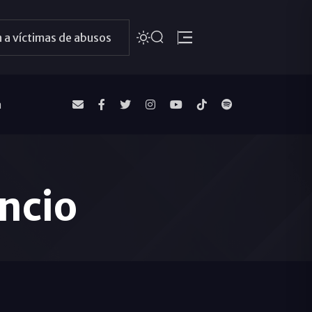
 a víctimas de abusos
a
encio