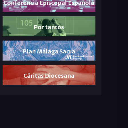
Conferencia Episcopal Española
Por tantos
Plan Málaga Sacra
Cáritas Diocesana