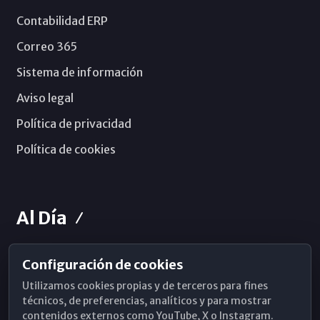
Contabilidad ERP
Correo 365
Sistema de información
Aviso legal
Política de privacidad
Política de cookies
Al Día
Configuración de cookies
Horarios de Misa
Utilizamos cookies propias y de terceros para fines
Hemeroteca
técnicos, de preferencias, analíticos y para mostrar
contenidos externos como YouTube, X o Instagram.
WhatsApp