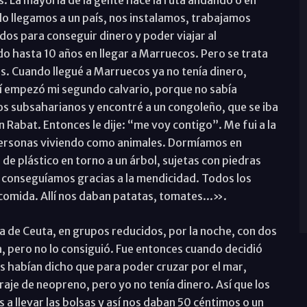
s. La mayoría de la gente hace la ruta andando o en
o llegamos a un país, nos instalamos, trabajamos
dos para conseguir dinero y poder viajar al
o hasta 10 años en llegar a Marruecos. Pero se trata
s. Cuando llegué a Marruecos ya no tenía dinero,
ahí empezó mi segundo calvario, porque no sabía
 los subsaharianos y encontré a un congoleño, que se iba
 Rabat. Entonces le dije: “me voy contigo”. Me fui a la
 personas viviendo como animales. Dormíamos en
e plástico en torno a un árbol, sujetas con piedras
la conseguíamos gracias a la mendicidad. Todos los
 comida. Allí nos daban patatas, tomates...».
ba de Ceuta, en grupos reducidos, por la noche, con dos
, pero no lo consiguió. Fue entonces cuando decidió
 habían dicho que para poder cruzar por el mar,
raje de neopreno, pero yo no tenía dinero. Así que los
 llevar las bolsas y así nos daban 50 céntimos o un