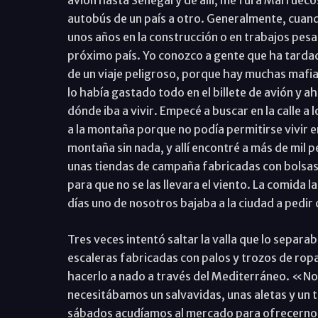
avión hasta Senegal y de allí, me fui a Marrueco
autobús de un país a otro. Generalmente, cuand
unos años en la construcción o en trabajos pesa
próximo país. Yo conozco a gente que ha tardad
de un viaje peligroso, porque hay muchas mafia
lo había gastado todo en el billete de avión y 
dónde iba a vivir. Empecé a buscar en la calle a
a la montaña porque no podía permitirse vivir en
montaña sin nada, y allí encontré a más de mil
unas tiendas de campaña fabricadas con bolsas d
para que no se las llevara el viento. La comida 
días uno de nosotros bajaba a la ciudad a pedir
Tres veces intentó saltar la valla que lo separa
escaleras fabricadas con palos y trozos de ropa
hacerlo a nado a través del Mediterráneo. «Nos
necesitábamos un salvavidas, unas aletas y un t
sábados acudíamos al mercado para ofrecernos a