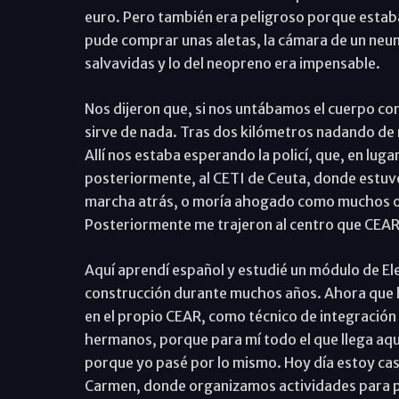
euro. Pero también era peligroso porque estaba 
pude comprar unas aletas, la cámara de un ne
salvavidas y lo del neopreno era impensable.
Nos dijeron que, si nos untábamos el cuerpo con 
sirve de nada. Tras dos kilómetros nadando de no
Allí nos estaba esperando la policí, que, en luga
posteriormente, al CETI de Ceuta, donde estuv
marcha atrás, o moría ahogado como muchos otr
Posteriormente me trajeron al centro que CEAR 
Aquí aprendí español y estudié un módulo de Elec
construcción durante muchos años. Ahora que h
en el propio CEAR, como técnico de integración
hermanos, porque para mí todo el que llega aqu
porque yo pasé por lo mismo. Hoy día estoy cas
Carmen, donde organizamos actividades para p