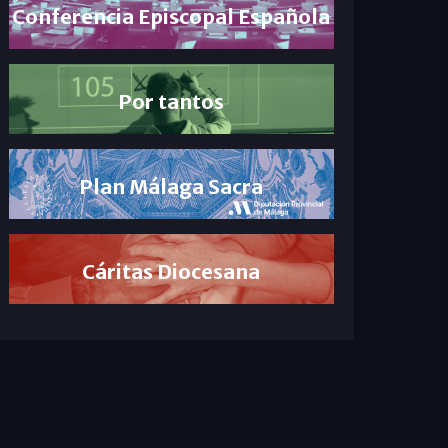
Conferencia Episcopal Española
Por tantos
Plan Málaga Sacra
Cáritas Diocesana