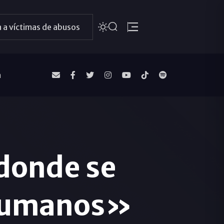
 a víctimas de abusos
a
 donde se
 humanos»