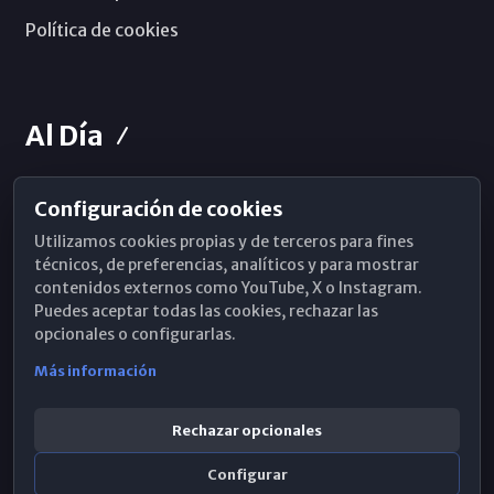
Política de cookies
Al Día
Configuración de cookies
Horarios de Misa
Utilizamos cookies propias y de terceros para fines
Hemeroteca
técnicos, de preferencias, analíticos y para mostrar
contenidos externos como YouTube, X o Instagram.
WhatsApp
Puedes aceptar todas las cookies, rechazar las
opcionales o configurarlas.
Más información
Rechazar opcionales
Configurar