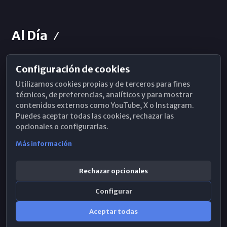
Al Día
Configuración de cookies
Horarios de Misa
Utilizamos cookies propias y de terceros para fines
Hemeroteca
técnicos, de preferencias, analíticos y para mostrar
contenidos externos como YouTube, X o Instagram.
WhatsApp
Puedes aceptar todas las cookies, rechazar las
opcionales o configurarlas.
Más información
Rechazar opcionales
Configurar
Aceptar todas