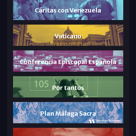
Cáritas con Venezuela
Vaticano
Conferencia Episcopal Española
Por tantos
Plan Málaga Sacra