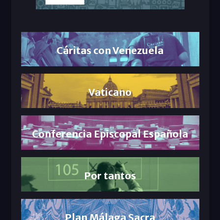
Cáritas con Venezuela
Vaticano
Conferencia Episcopal Española
Por tantos
Plan Málaga Sacra