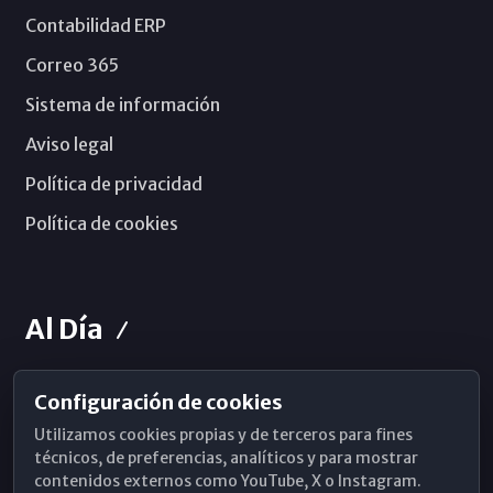
Contabilidad ERP
Correo 365
Sistema de información
Aviso legal
Política de privacidad
Política de cookies
Al Día
Configuración de cookies
Horarios de Misa
Utilizamos cookies propias y de terceros para fines
Hemeroteca
técnicos, de preferencias, analíticos y para mostrar
contenidos externos como YouTube, X o Instagram.
WhatsApp