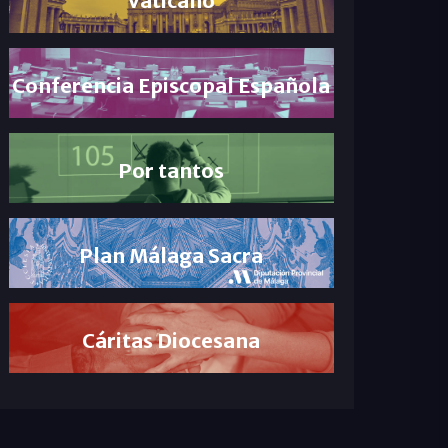
Conferencia Episcopal Española
Por tantos
Plan Málaga Sacra
Cáritas Diocesana