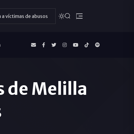
 a víctimas de abusos
a
 de Melilla
s