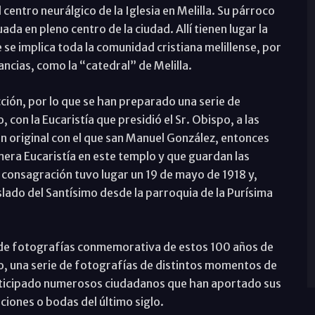
centro neurálgico de la Iglesia en Melilla. Su párroco
uada en pleno centro de la ciudad. Allí tienen lugar la
 se implica toda la comunidad cristiana melillense, por
ancias, como la “catedral” de Melilla.
cción, por lo que se han preparado una serie de
con la Eucaristía que presidió el Sr. Obispo, a las
n original con el que san Manuel González, entonces
mera Eucaristía en este templo y que guardan las
consagración tuvo lugar un 19 de mayo de 1918 y,
lado del Santísimo desde la parroquia de la Purísima
n de fotografías conmemorativa de estos 100 años de
yo, una serie de fotografías de distintos momentos de
participado numerosos ciudadanos que han aportado sus
iones o bodas del último siglo.