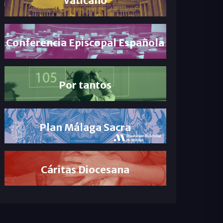
Conferencia Episcopal Española
Por tantos
Plan Málaga Sacra
Cáritas Diocesana