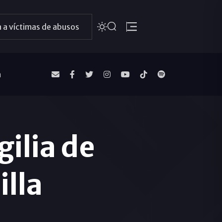
 a víctimas de abusos
a
gilia de
illa