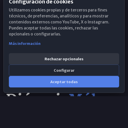
Configuración de cookies
Horarios de Misa
Utilizamos cookies propias y de terceros para fines
Hemeroteca
técnicos, de preferencias, analíticos y para mostrar
contenidos externos como YouTube, X o Instagram.
WhatsApp
Puedes aceptar todas las cookies, rechazar las
opcionales o configurarlas.
Más información
Rechazar opcionales
Configurar
Aceptar todas
Consulta IA
×
© 2026 Obispado de Málaga
Selecciona el área y realiza tu consulta