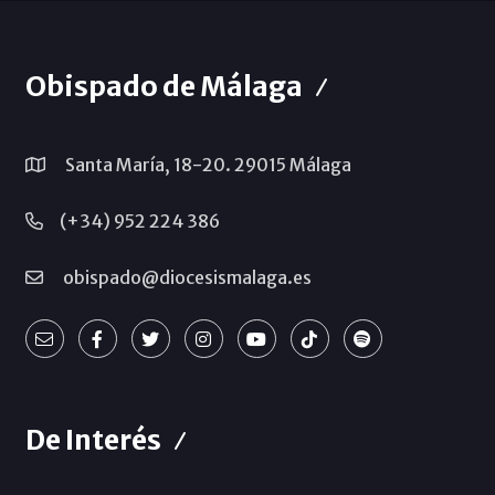
Obispado de Málaga
Santa María, 18-20. 29015 Málaga
(+34) 952 224 386
obispado@diocesismalaga.es
De Interés