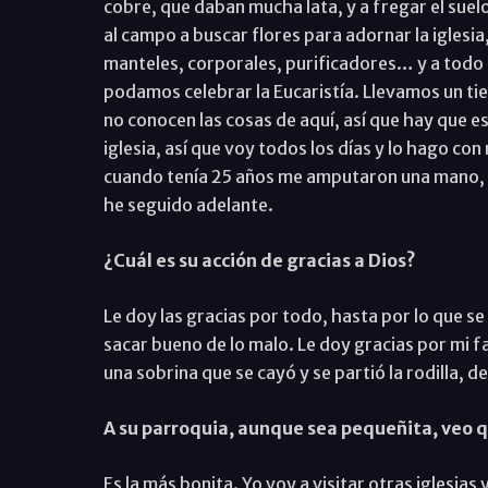
cobre, que daban mucha lata, y a fregar el sue
al campo a buscar flores para adornar la iglesi
manteles, corporales, purificadores… y a todo 
podamos celebrar la Eucaristía. Llevamos un t
no conocen las cosas de aquí, así que hay que e
iglesia, así que voy todos los días y lo hago 
cuando tenía 25 años me amputaron una mano,
he seguido adelante.
¿Cuál es su acción de gracias a Dios?
Le doy las gracias por todo, hasta por lo que s
sacar bueno de lo malo. Le doy gracias por mi 
una sobrina que se cayó y se partió la rodilla, d
A su parroquia, aunque sea pequeñita, veo q
Es la más bonita. Yo voy a visitar otras iglesia