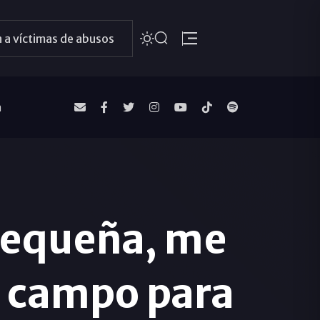
 a víctimas de abusos
a
pequeña, me
l campo para