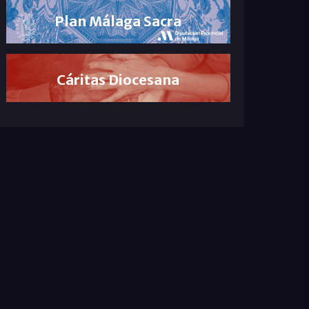
Plan Málaga Sacra
Cáritas Diocesana