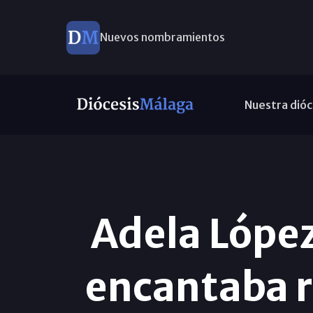
Nuevos nombramientos
Este domingo, Campaña Pro Templos
Nuestra dióc
Adela Lópe
encantaba r