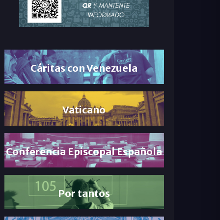
Cáritas con Venezuela
Vaticano
Conferencia Episcopal Española
Por tantos