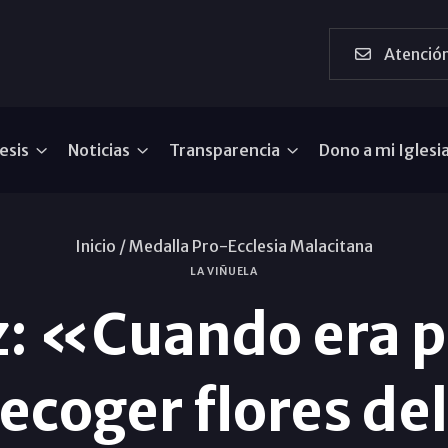
Atención
esis
Noticias
Transparencia
Dono a mi Iglesi
Inicio /
Medalla Pro-Ecclesia Malacitana
LA VIÑUELA
z: «Cuando era 
ecoger flores de