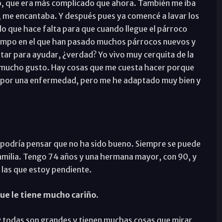
lo, que era más complicado que ahora. También me iba
a, me encantaba. Y después pues ya comencé a lavar los
lo que hace falta para que cuando llegue el párroco
iempo en el que han pasado muchos párrocos nuevos y
star para ayudar, ¿verdad? Yo vivo muy cerquita de la
con mucho gusto. Hay cosas que me cuesta hacer porque
 por una enfermedad, pero me he adaptado muy bien y
e podría pensar que no ha sido bueno. Siempre se puede
familia. Tengo 74 años y una hermana mayor, con 90, y
e las que estoy pendiente.
ue le tiene mucho cariño.
s y todas son grandes y tienen muchas cosas que mirar