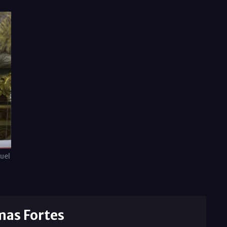
uel
mas Fortes