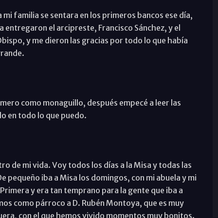
mi familia se sentara en los primeros bancos ese día,
 entregaron el arcipreste, Francisco Sánchez, y el
bispo, y me dieron las gracias por todo lo que había
grande.
imero como monaguillo, después empecé a leer las
do en todo lo que puedo.
ro de mi vida. Voy todos los días a la Misa y todas las
e pequeño iba a Misa los domingos, con mi abuela y mi
 Primera y era tan temprano para la gente que iba a
mos como párroco a D. Rubén Montoya, que es muy
uera, con el que hemos vivido momentos muy bonitos.