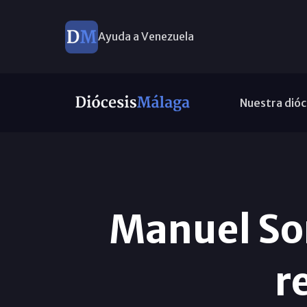
Ayuda a Venezuela
Nuestra dióc
Manuel So
r