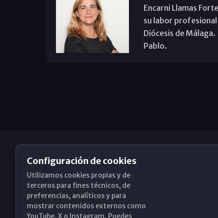
Encarni Llamas Forte
su labor profesional
Diócesis de Málaga. B
Pablo.
Configuración de cookies
Utilizamos cookies propias y de
Obispado de Málaga
terceros para fines técnicos, de
preferencias, analíticos y para
mostrar contenidos externos como
YouTube, X o Instagram. Puedes
Santa María, 18-20. 29015 Málaga