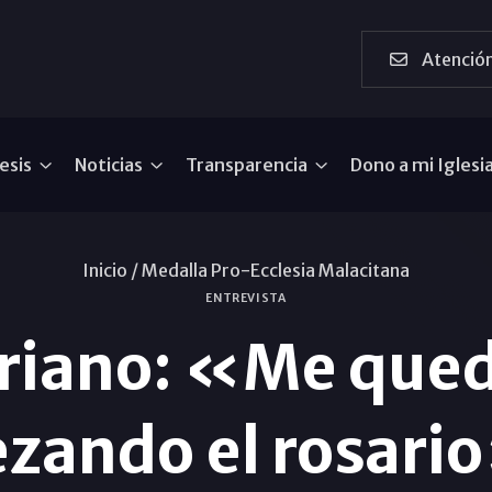
Atención
esis
Noticias
Transparencia
Dono a mi Iglesi
Inicio /
Medalla Pro-Ecclesia Malacitana
ENTREVISTA
riano: «Me que
ezando el rosari