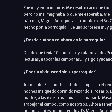
Fue muy emocionante. Me resultó raro que toda 
pero no me imaginaba lo que me esperaba. Me la
párroco, Miguel Antequera, en nombre del Sr. O
hecho por la parroquia. Fue una sorpresa muy 
¿Desde cuándo colabora en la parroquia?
Desde que tenía 10 años estoy colaborando. Pr
lecturas, a tocar las campanas… y sigo ayudan
¿Podría vivir usted sin su parroquia?
Imposible. El señor ha estado siempre en el cent
noches me quedo dormido rezando el rosario. D
madre, a las 6 de la mañana; le llamaban la Misa
trabajar al campo, como nosotros. Ahora tene
bueno, y antes hemos tenido a D. Miguel Anteq