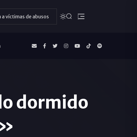
 a víctimas de abusos
a
do dormido
o»