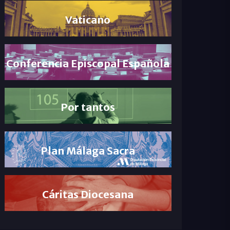
Vaticano
Conferencia Episcopal Española
Por tantos
Plan Málaga Sacra
Cáritas Diocesana