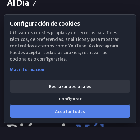
Al Día
Configuración de cookies
Horarios de Misa
Utilizamos cookies propias y de terceros para fines
Hemeroteca
técnicos, de preferencias, analíticos y para mostrar
contenidos externos como YouTube, X o Instagram.
WhatsApp
Puedes aceptar todas las cookies, rechazar las
opcionales o configurarlas.
Más información
Rechazar opcionales
Configurar
Aceptar todas
Consulta IA
×