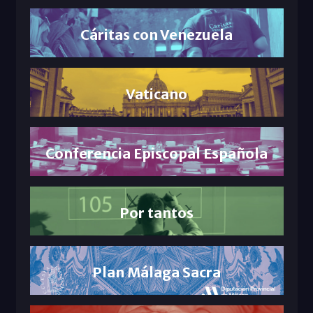
Cáritas con Venezuela
Vaticano
Conferencia Episcopal Española
Por tantos
Plan Málaga Sacra