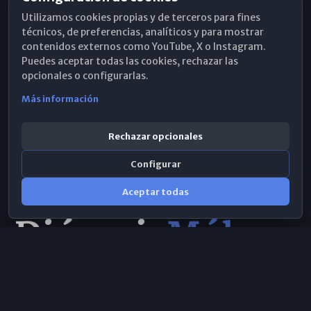
Horarios de Misa
Utilizamos cookies propias y de terceros para fines
Hemeroteca
técnicos, de preferencias, analíticos y para mostrar
contenidos externos como YouTube, X o Instagram.
WhatsApp
Puedes aceptar todas las cookies, rechazar las
opcionales o configurarlas.
Más información
Rechazar opcionales
Configurar
Aceptar todas
Consulta IA
×
© 2026 Obispado de Málaga
Selecciona el área y realiza tu consulta