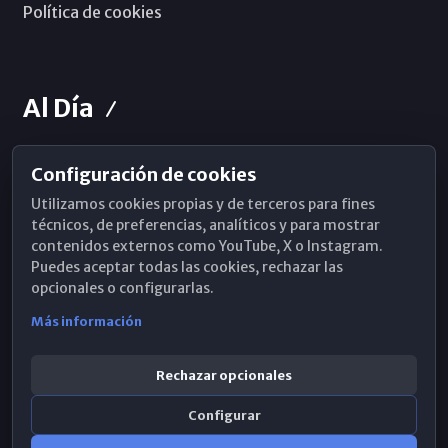
Política de cookies
Al Día
Configuración de cookies
Horarios de Misa
Utilizamos cookies propias y de terceros para fines
Hemeroteca
técnicos, de preferencias, analíticos y para mostrar
contenidos externos como YouTube, X o Instagram.
WhatsApp
Puedes aceptar todas las cookies, rechazar las
opcionales o configurarlas.
Más información
Rechazar opcionales
Configurar