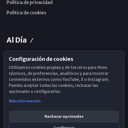
Política de privacidad
Política de cookies
Al Día
Configuración de cookies
Horarios de Misa
Utilizamos cookies propias y de terceros para fines
Hemeroteca
técnicos, de preferencias, analíticos y para mostrar
contenidos externos como YouTube, X o Instagram.
WhatsApp
Puedes aceptar todas las cookies, rechazar las
opcionales o configurarlas.
Más información
Rechazar opcionales
Configurar