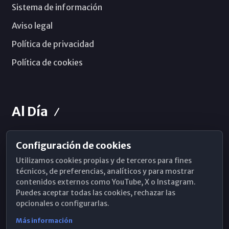
Sistema de información
Aviso legal
Política de privacidad
Política de cookies
Al Día
Configuración de cookies
Horarios de Misa
Utilizamos cookies propias y de terceros para fines
Hemeroteca
técnicos, de preferencias, analíticos y para mostrar
contenidos externos como YouTube, X o Instagram.
WhatsApp
Puedes aceptar todas las cookies, rechazar las
opcionales o configurarlas.
Más información