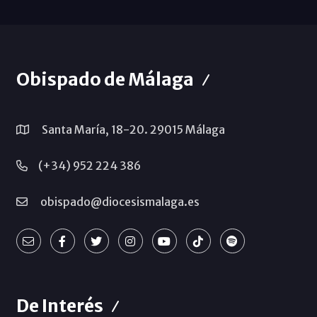
Obispado de Málaga
Santa María, 18-20. 29015 Málaga
(+34) 952 224 386
obispado@diocesismalaga.es
De Interés