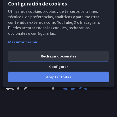
Configuración de cookies
Horarios de Misa
Utilizamos cookies propias y de terceros para fines
Hemeroteca
técnicos, de preferencias, analíticos y para mostrar
contenidos externos como YouTube, X o Instagram.
WhatsApp
Puedes aceptar todas las cookies, rechazar las
opcionales o configurarlas.
Más información
Rechazar opcionales
Configurar
Aceptar todas
Consulta IA
×
© 2026 Obispado de Málaga
Selecciona el área y realiza tu consulta