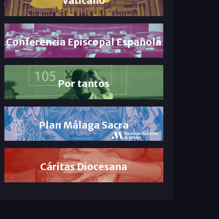
Conferencia Episcopal Española
Por tantos
Plan Málaga Sacra
Cáritas Diocesana