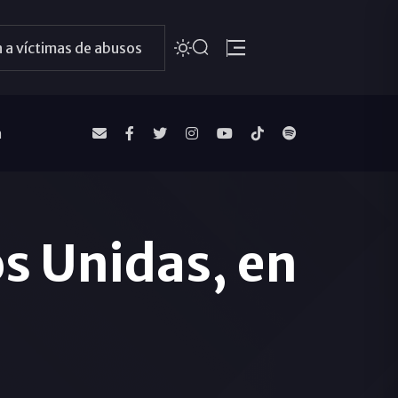
 a víctimas de abusos
a
os Unidas, en