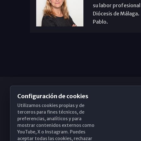
su labor profesional
Diócesis de Málaga. B
Pablo.
Configuración de cookies
Utilizamos cookies propias y de
Obispado de Málaga
terceros para fines técnicos, de
preferencias, analíticos y para
mostrar contenidos externos como
YouTube, X o Instagram. Puedes
Santa María, 18-20. 29015 Málaga
aceptar todas las cookies, rechazar