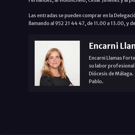
Fernández; al violonchelo, César Jiménez y al p
Las entradas se pueden comprar en la Delegaci
llamando al 952 21 44 47, de 11.00 a 13.00, y 
Encarni Lla
Encarni Llamas Forte
su labor profesional
Diócesis de Málaga. B
Pablo.