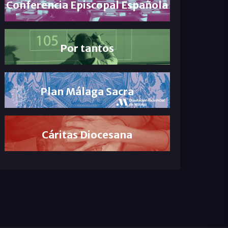
Conferencia Episcopal Española
Por tantos
Plan Málaga Sacra
Cáritas Diocesana