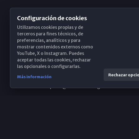
Configuración de cookies
Utilizamos cookies propias y de
Obispado de Málaga
terceros para fines técnicos, de
preferencias, analíticos y para
mostrar contenidos externos como
YouTube, X o Instagram. Puedes
Santa María, 18-20. 29015 Málaga
aceptar todas las cookies, rechazar
las opcionales o configurarlas.
(+34) 952 224 386
Rechazar opci
Más información
obispado@diocesismalaga.es