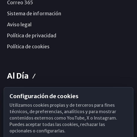
Correo 365
Sistema de información
Aviso legal
Política de privacidad
Política de cookies
Al Día
Configuración de cookies
Horarios de Misa
Utilizamos cookies propias y de terceros para fines
Hemeroteca
técnicos, de preferencias, analíticos y para mostrar
contenidos externos como YouTube, X o Instagram.
WhatsApp
Puedes aceptar todas las cookies, rechazar las
opcionales o configurarlas.