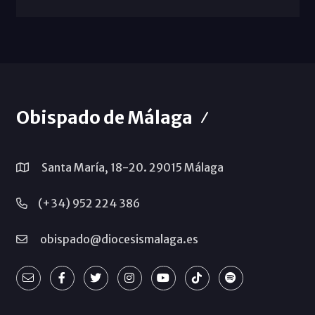
Obispado de Málaga
Santa María, 18-20. 29015 Málaga
(+34) 952 224 386
obispado@diocesismalaga.es