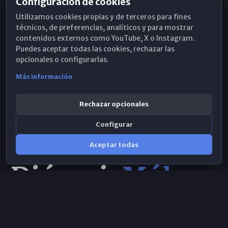
Configuración de cookies
Horarios de Misa
Utilizamos cookies propias y de terceros para fines
Hemeroteca
técnicos, de preferencias, analíticos y para mostrar
contenidos externos como YouTube, X o Instagram.
WhatsApp
Puedes aceptar todas las cookies, rechazar las
opcionales o configurarlas.
Más información
Rechazar opcionales
Configurar
Aceptar todas
Consulta IA
×
Selecciona el área y realiza tu consulta
© 2026 Obispado de Málaga