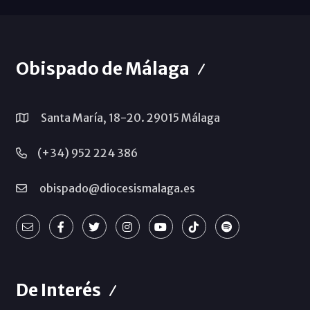
Obispado de Málaga
Santa María, 18-20. 29015 Málaga
(+34) 952 224 386
obispado@diocesismalaga.es
De Interés