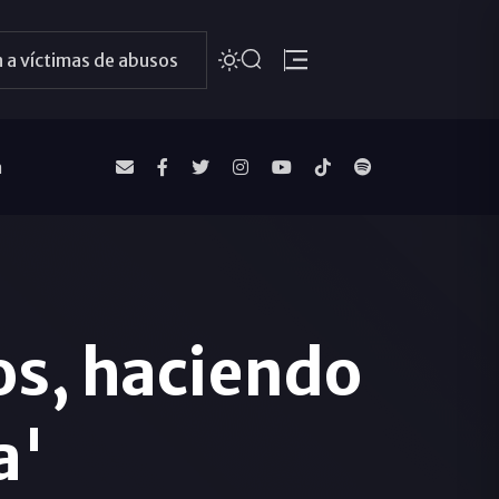
 a víctimas de abusos
a
s, haciendo
a'