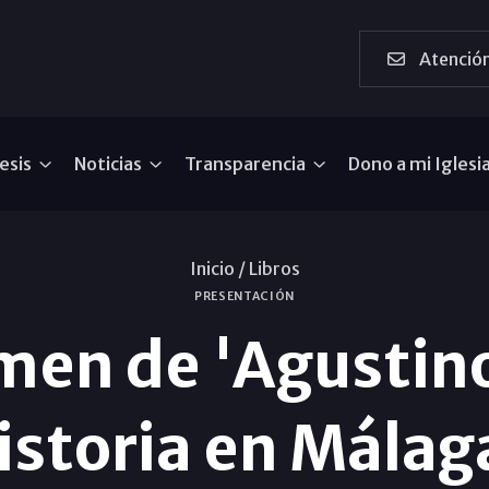
Atención
esis
Noticias
Transparencia
Dono a mi Iglesi
Inicio /
Libros
PRESENTACIÓN
men de 'Agustino
istoria en Málag