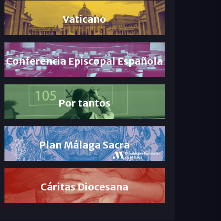
Vaticano
Conferencia Episcopal Española
Por tantos
Plan Málaga Sacra
Cáritas Diocesana