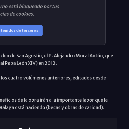
rno está bloqueado por tus
cias de cookies.
ntenidos de terceros
Orden de San Agustín, el P. Alejandro Moral Antón, que
ual Papa León XIV) en 2012.
r los cuatro volúmenes anteriores, editados desde
neficios de la obra irán a la importante labor que la
álaga está haciendo (becas y obras de caridad).