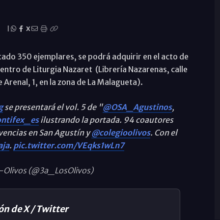
|
X
tado 350 ejemplares, se podrá adquirir en el acto de
 Centro de Liturgia Nazaret (Librería Nazarenas, calle
e Arenal, 1, en la zona de La Malagueta).
g
se presentará el vol. 5 de "
@OSA_Agustinos
,
ntifex_es
ilustrando la portada. 94 coautores
ivencias en San Agustín y
@colegioolivos
. Con el
ja
.
pic.twitter.com/VEqks1wLn7
-Olivos (@3a_LosOlivos)
ón de X / Twitter