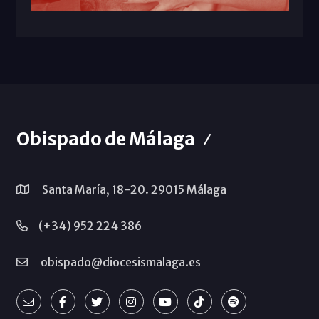
Obispado de Málaga
Santa María, 18-20. 29015 Málaga
(+34) 952 224 386
obispado@diocesismalaga.es