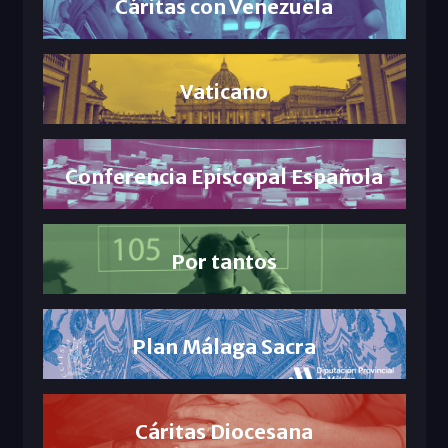
Cáritas con Venezuela
Vaticano
Conferencia Episcopal Española
Por tantos
Plan Málaga Sacra
Cáritas Diocesana