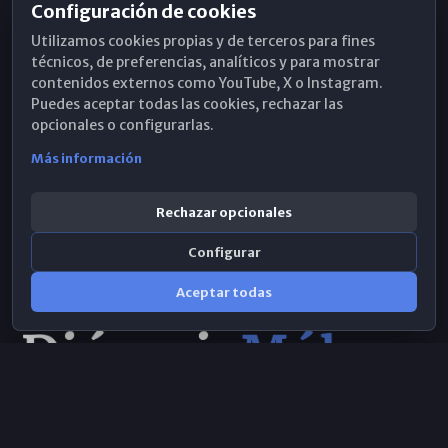
Configuración de cookies
Horarios de Misa
Utilizamos cookies propias y de terceros para fines
Hemeroteca
técnicos, de preferencias, analíticos y para mostrar
contenidos externos como YouTube, X o Instagram.
WhatsApp
Puedes aceptar todas las cookies, rechazar las
opcionales o configurarlas.
Más información
Rechazar opcionales
Configurar
Aceptar todas
Consulta IA
×
© 2026 Obispado de Málaga
Selecciona el área y realiza tu consulta