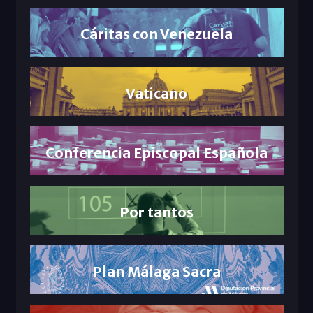
Cáritas con Venezuela
Vaticano
Conferencia Episcopal Española
Por tantos
Plan Málaga Sacra