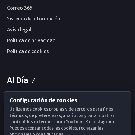
Correo 365
Sistema de información
Aviso legal
Política de privacidad
Política de cookies
Al Día
Configuración de cookies
Horarios de Misa
Utilizamos cookies propias y de terceros para fines
Hemeroteca
técnicos, de preferencias, analíticos y para mostrar
contenidos externos como YouTube, X o Instagram.
WhatsApp
Puedes aceptar todas las cookies, rechazar las
opcionales o configurarlas.