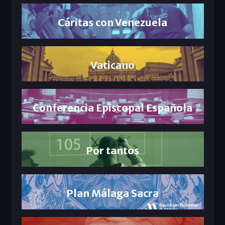
Cáritas con Venezuela
Vaticano
Conferencia Episcopal Española
Por tantos
Plan Málaga Sacra