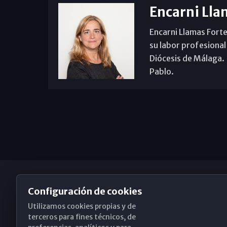
Encarni Lla
Encarni Llamas Forte
su labor profesional
Diócesis de Málaga. B
Pablo.
Configuración de cookies
Utilizamos cookies propias y de
Obispado de Málaga
terceros para fines técnicos, de