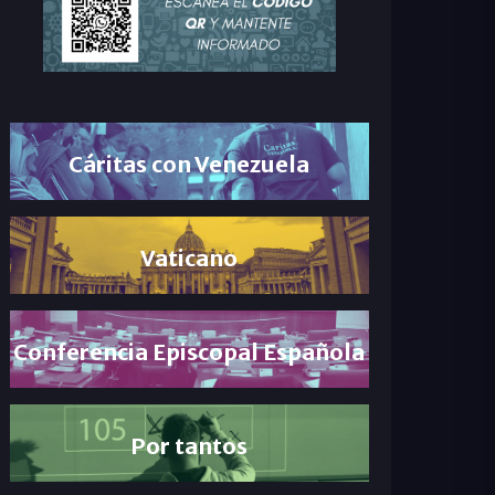
Cáritas con Venezuela
Vaticano
Conferencia Episcopal Española
Por tantos