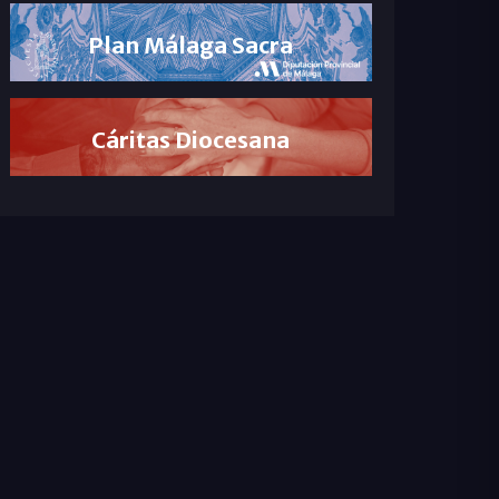
Plan Málaga Sacra
Cáritas Diocesana