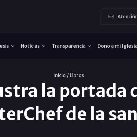
Atención
esis
Noticias
Transparencia
Dono a mi Iglesi
Inicio /
Libros
ustra la portada d
erChef de la sa