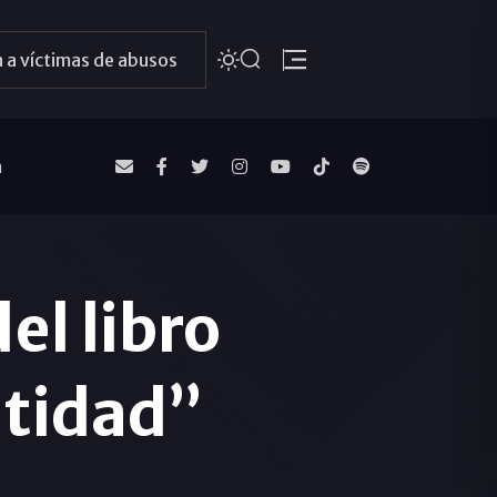
 a víctimas de abusos
a
el libro
ntidad”