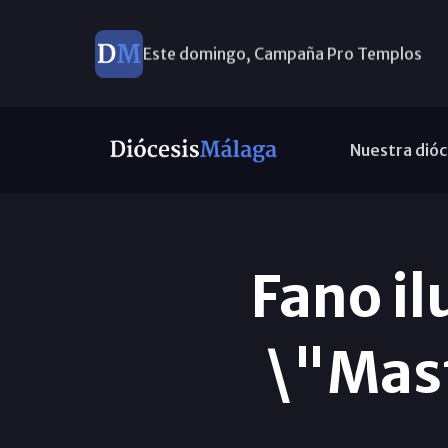
Este domingo, Campaña Pro Templos
Nuestra dióc
Fano il
\"Mast