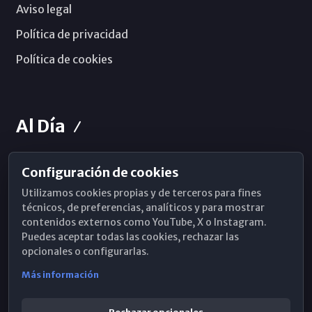
Aviso legal
Política de privacidad
Política de cookies
Al Día
Configuración de cookies
Horarios de Misa
Utilizamos cookies propias y de terceros para fines
Hemeroteca
técnicos, de preferencias, analíticos y para mostrar
contenidos externos como YouTube, X o Instagram.
WhatsApp
Puedes aceptar todas las cookies, rechazar las
opcionales o configurarlas.
Más información