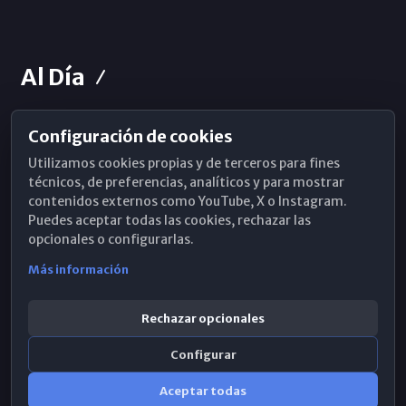
Al Día
Configuración de cookies
Horarios de Misa
Utilizamos cookies propias y de terceros para fines
Hemeroteca
técnicos, de preferencias, analíticos y para mostrar
contenidos externos como YouTube, X o Instagram.
WhatsApp
Puedes aceptar todas las cookies, rechazar las
opcionales o configurarlas.
Más información
Rechazar opcionales
Configurar
Aceptar todas