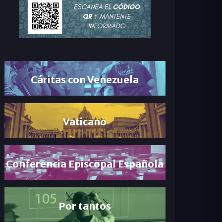
Cáritas con Venezuela
Vaticano
Conferencia Episcopal Española
Por tantos