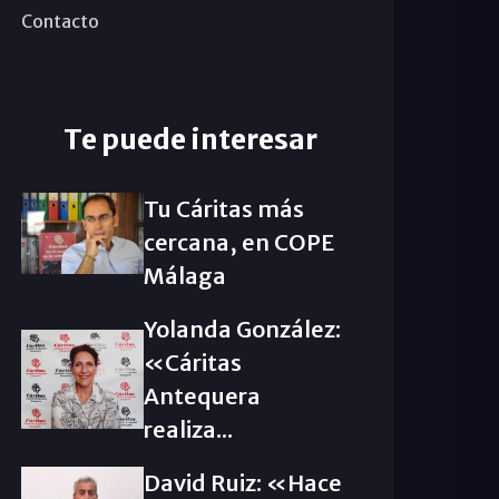
Contacto
Te puede interesar
Tu Cáritas más
cercana, en COPE
Málaga
Yolanda González:
«Cáritas
Antequera
realiza...
David Ruiz: «Hace