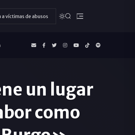
 a víctimas de abusos
a
ene un lugar
abor como