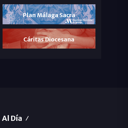
Plan Málaga Sacra
Cáritas Diocesana
Al Día