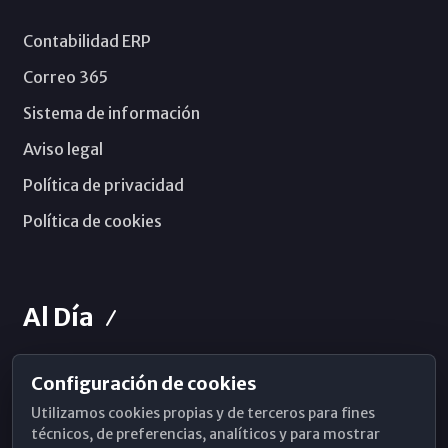
Contabilidad ERP
Correo 365
Sistema de información
Aviso legal
Política de privacidad
Política de cookies
Al Día
Configuración de cookies
Horarios de Misa
Utilizamos cookies propias y de terceros para fines
Hemeroteca
técnicos, de preferencias, analíticos y para mostrar