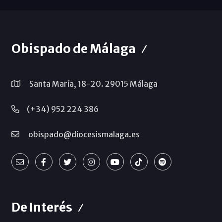
Obispado de Málaga
Santa María, 18-20. 29015 Málaga
(+34) 952 224 386
obispado@diocesismalaga.es
De Interés