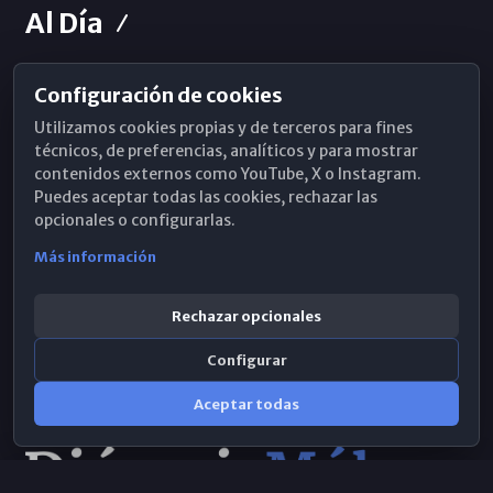
Al Día
Configuración de cookies
Horarios de Misa
Utilizamos cookies propias y de terceros para fines
Hemeroteca
técnicos, de preferencias, analíticos y para mostrar
contenidos externos como YouTube, X o Instagram.
WhatsApp
Puedes aceptar todas las cookies, rechazar las
opcionales o configurarlas.
Más información
Rechazar opcionales
Configurar
Aceptar todas