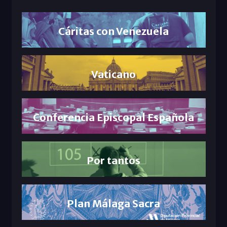
Cáritas con Venezuela
Vaticano
Conferencia Episcopal Española
Por tantos
Plan Málaga Sacra