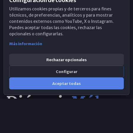
Configuración de cookies
Horarios de Misa
Utilizamos cookies propias y de terceros para fines
Hemeroteca
técnicos, de preferencias, analíticos y para mostrar
contenidos externos como YouTube, X o Instagram.
WhatsApp
Puedes aceptar todas las cookies, rechazar las
opcionales o configurarlas.
Más información
Rechazar opcionales
Configurar
Aceptar todas
Consulta IA
×
© 2026 Obispado de Málaga
Selecciona el área y realiza tu consulta