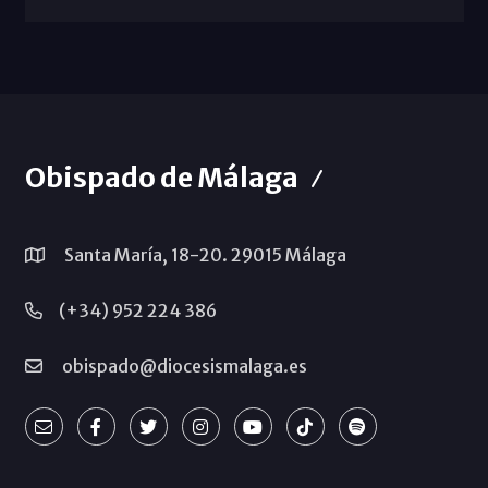
Obispado de Málaga
Santa María, 18-20. 29015 Málaga
(+34) 952 224 386
obispado@diocesismalaga.es