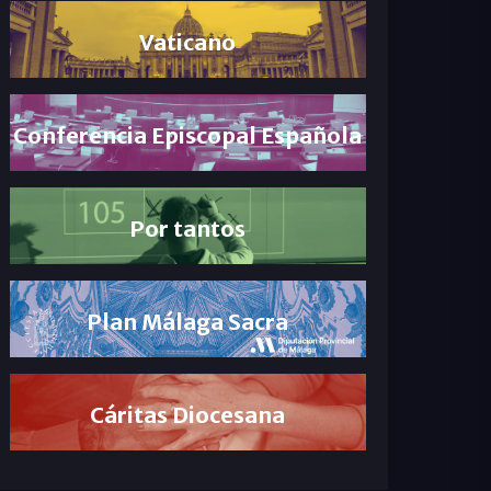
Vaticano
Conferencia Episcopal Española
Por tantos
Plan Málaga Sacra
Cáritas Diocesana