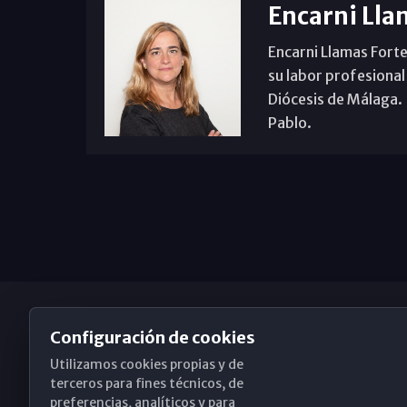
Encarni Lla
Encarni Llamas Forte
su labor profesional
Diócesis de Málaga. B
Pablo.
Configuración de cookies
Utilizamos cookies propias y de
Obispado de Málaga
terceros para fines técnicos, de
preferencias, analíticos y para