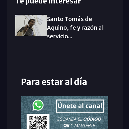
Te puede interesar
Santo Tomás de
Aquino, fe y razón al
servicio...
Para estar al día