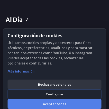
Al Día
Configuración de cookies
Horarios de Misa
Utilizamos cookies propias y de terceros para fines
Hemeroteca
técnicos, de preferencias, analíticos y para mostrar
contenidos externos como YouTube, X o Instagram.
WhatsApp
Puedes aceptar todas las cookies, rechazar las
opcionales o configurarlas.
Más información
Rechazar opcionales
Configurar
Aceptar todas