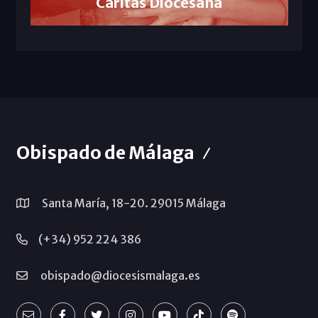
Cáritas Diocesana
Obispado de Málaga
Santa María, 18-20. 29015 Málaga
(+34) 952 224 386
obispado@diocesismalaga.es