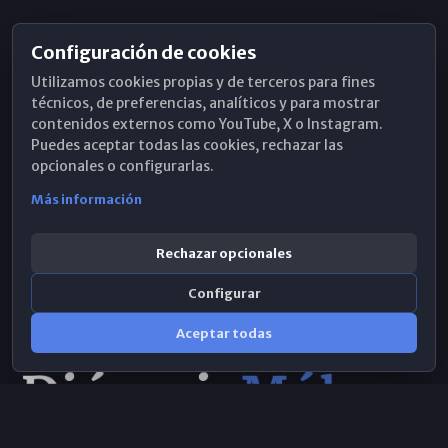
Configuración de cookies
Horarios de Misa
Utilizamos cookies propias y de terceros para fines
Hemeroteca
técnicos, de preferencias, analíticos y para mostrar
contenidos externos como YouTube, X o Instagram.
WhatsApp
Puedes aceptar todas las cookies, rechazar las
opcionales o configurarlas.
Más información
Rechazar opcionales
Configurar
Aceptar todas
Consulta IA
×