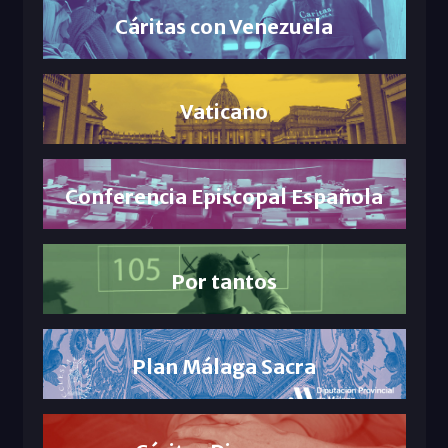
Cáritas con Venezuela
Vaticano
Conferencia Episcopal Española
Por tantos
Plan Málaga Sacra